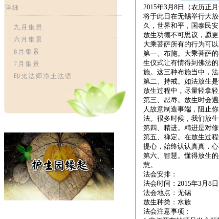
2015
年
3
月
8
日（农历正月
详细
将于此日在无锡举行大放
久，世界和平，国泰民安
九月集景
放生功德不可思议，愿更
六月集景
大乘菩萨所有的行为可以
8月集景
第一、布施。大乘菩萨的
生仪式让有情得到佛法的
7月集景
施。这三种布施当中，法
印光法师净土法语
第二、持戒。如法放生是
放生过程中，尽量轻拿轻
第三、忍辱。放生时会遇
人故意制造事端，阻止你
法。很多时候，我们放生
第四、精进。精进是对修
第五、禅定。在放生过程
提心，始终认认真真，心
第六、智慧。懂得放生的
慧。
法会安排：
法会时间：
2015
年
3
月
8
日
法会地点：无锡
放生种类：水族
法会注意事项：