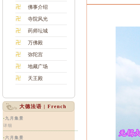
佛事介绍
寺院风光
药师坛城
万佛殿
弥陀宫
地藏广场
天王殿
大德法语 | French
·
九月集景
详细
·
六月集景