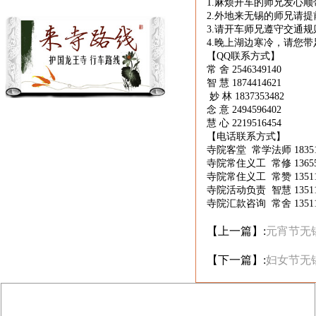
1.
麻烦开车的师兄发心顺
2.
外地来无锡的师兄请提
3.
请开车师兄遵守交通规
4.
晚上湖边寒冷，请您带
【
QQ
联系方式】
常
舍
2546349140
智
慧
1874414621
妙
林
1837353482
念
意
2494596402
慧
心
2219516454
【电话联系方式】
寺院客堂
常学法师
1835
寺院常住义工
常修
1365
寺院常住义工
常赞
1351
寺院活动负责
智慧
1351
寺院汇款咨询
常舍
1351
【上一篇】:
元宵节无
【下一篇】:
妇女节无