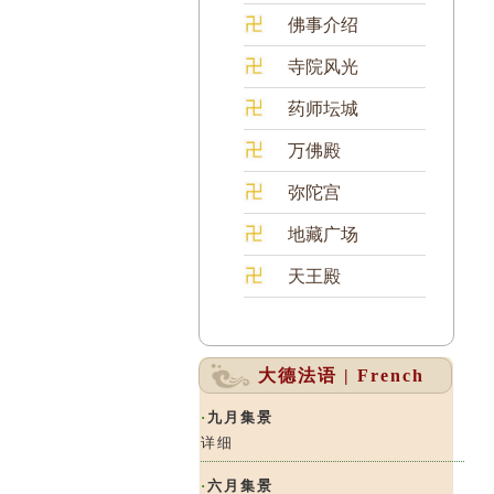
佛事介绍
寺院风光
药师坛城
万佛殿
弥陀宫
地藏广场
天王殿
大德法语 | French
·
九月集景
详细
·
六月集景