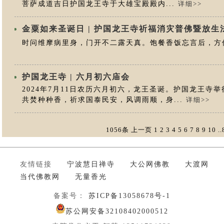
菩萨成道吉日护国龙王寺于大雄宝殿殿内...
详细>>
金粟如来圣诞日 | 护国龙王寺祈福消灾普佛暨放生
时问维摩病里身，门开不二露天真。饱餐香饭忘言后，
护国龙王寺 | 六月初六庙会
2024年7月11日农历六月初六，龙王圣诞。护国龙王寺
共焚种种香，祈求国泰民安，风调雨顺，身...
详细>>
1056条
上一页
1
2
3
4
5
6
7
8
9
10
..
友情链接
宁波慧日禅寺
大公网佛教
大渡网
当代佛教网
无量香光
备案号：
苏ICP备13058678号-1
苏公网安备32108402000512