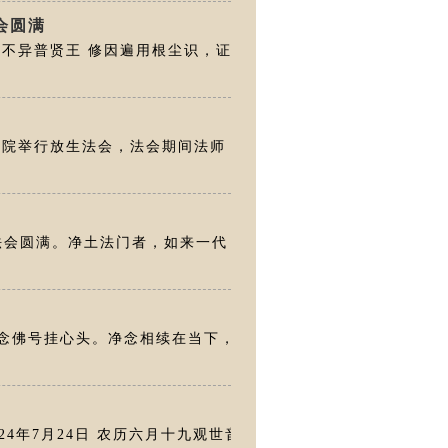
会圆满
不异普贤王 修因遍用根尘识，证
于寺院举行放生法会，法会期间法师
修法会圆满。净土法门者，如来一代
念佛号挂心头。净念相续在当下，
4年7月24日 农历六月十九观世音