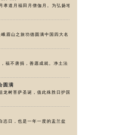
月孝道月福田月僧伽月。为弘扬地
朝圣峨眉山之旅功德圆满中国四大名
佛念佛，福不唐捐，善愿成就。净土法
会圆满
共祖龙树菩萨圣诞，值此殊胜日护国
僧自恣日，也是一年一度的盂兰盆