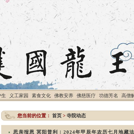
护生
义工家园
素食文化
佛教安养
佛慈医疗
功德芳名
高僧
您当前的位置：
首页
>
寺院动态
思亲报恩 冥阳普利 | 2024年甲辰年农历七月地藏