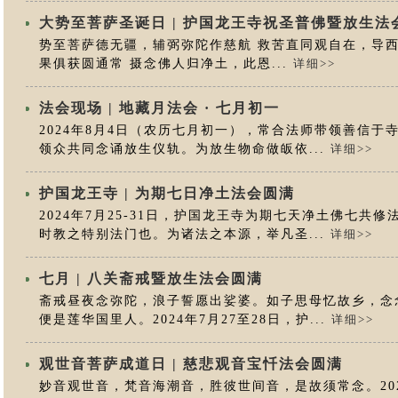
大势至菩萨圣诞日 | 护国龙王寺祝圣普佛暨放生法
势至菩萨德无疆，辅弼弥陀作慈航 救苦直同观自在，导西
果俱获圆通常 摄念佛人归净土，此恩...
详细>>
法会现场 | 地藏月法会 · 七月初一
2024年8月4日（农历七月初一），常合法师带领善信
领众共同念诵放生仪轨。为放生物命做皈依...
详细>>
护国龙王寺 | 为期七日净土法会圆满
2024年7月25-31日，护国龙王寺为期七天净土佛七共
时教之特别法门也。为诸法之本源，举凡圣...
详细>>
七月 | 八关斋戒暨放生法会圆满
斋戒昼夜念弥陀，浪子誓愿出娑婆。如子思母忆故乡，念
便是莲华国里人。2024年7月27至28日，护...
详细>>
观世音菩萨成道日 | 慈悲观音宝忏法会圆满
妙音观世音，梵音海潮音，胜彼世间音，是故须常念。202