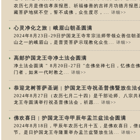
农历七月是僧信孝亲报恩、祈福修善的吉祥月功德月报恩
藏菩萨地狱不空，誓不成佛，众生度尽，...
详细>>
心灵净化之旅 | 峨眉山朝圣圆满
2024年8月23日-29日护国龙王寺常宗法师带领众善信
山之一的峨眉山，是普贤菩萨示现教化众生...
详细>>
高邮护国龙王寺净土法会圆满
净土法会圆满 " 8月20日-27日 "念佛坐禅七日，忆
门者，如来一代时教之...
详细>>
恭迎龙树菩萨圣诞 | 护国龙王寺祝圣普佛暨放生法
2024年8月27日（农历七月二十四）是千部论师、八宗
龙王寺圆满举行祝圣普佛法会，祈愿...
详细>>
佛欢喜日 | 护国龙王寺甲辰年盂兰盆法会圆满
2024年8月18日，甲辰年农历七月十五，是佛欢喜日，
节。是日护国龙王寺隆重举办盂兰盆暨放生法...
详细>>