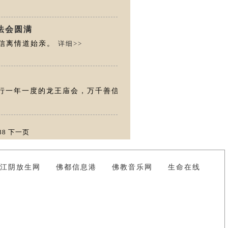
法会圆满
方信离情道始亲。
详细>>
举行一年一度的龙王庙会，万千善信
88
下一页
江阴放生网
佛都信息港
佛教音乐网
生命在线