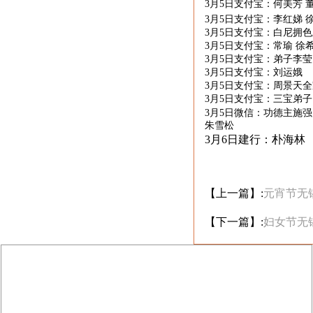
3月
5
日支付宝：何美芳 董
3月
5
日支付宝：李红娣 
3月
5
日支付宝：白尼拥色
3月
5
日支付宝：常瑜 徐
3月
5
日支付宝：弟子李
3月
5
日支付宝：
刘运娥
3月
5
日支付宝：周景天全
3月
5
日支付宝：
三宝弟子
3月
5
日微信：功德主施强
朱雪松
3月6日建行：朴海林
【上一篇】:
元宵节无
【下一篇】:
妇女节无