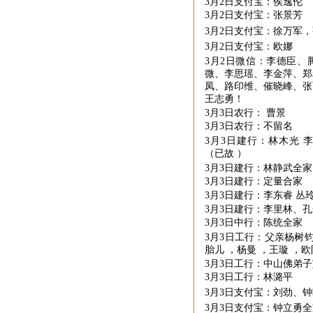
3月
2
日支付宝：侯逸伦
3月
2
日支付宝：张景芳
3月
2
日支付宝：徐万军，
3月
2
日支付宝：欧娜
3月
2
日微信：李德臣、
微、李思瑶、李金萍、郑
凤、路印维、催晓峰、张
王志勇！
3月
3
日农行： 曹景
3月
3
日农行：不留名
3月
3
日建行：林木光 李
（已故 ）
3月
3
日建行：林静武全家
3月
3
日建行：定量合家
3月
3
日建行：李东睿 丛玲
3月
3
日建行：李里林、孔
3月
3
日中行：陈统全家
3月
3
日工行：父亲杨树钧
胎儿 ，杨曼 ，王璇 ，
3月
3
日工行：中山佛弟
3月
3
日工行：林潞平
3月
3
日支付宝：刘劲、钟
3月
3
日支付宝：钟立勇全