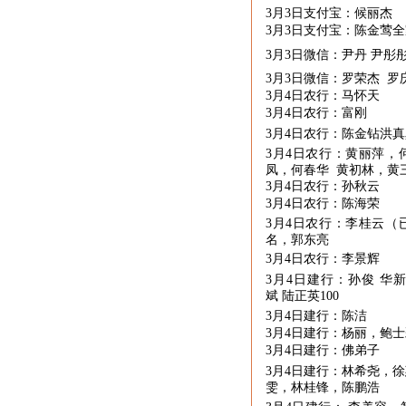
3月
3
日支付宝：候丽杰
3月
3
日支付宝：陈金莺全
3月
3
日微信：尹丹 尹彤彤
3月
3
日微信：罗荣杰 罗
3月
4
日农行：马怀天
3月
4
日农行：富刚
3月
4
日农行：陈金钻洪真
3月
4
日农行：黄丽萍，
凤，何春华 黄初林，黄
3月
4
日农行：孙秋云
3月
4
日农行：陈海荣
3月
4
日农行：李桂云（
名，郭东亮
3月
4
日农行：李景辉
3月
4
日建行：孙俊 华
斌 陆正英
100
3月
4
日建行：陈洁
3月
4
日建行：杨丽，鲍
3月
4
日建行：佛弟子
3月
4
日建行：林希尧，徐
雯，林桂锋，陈鹏浩