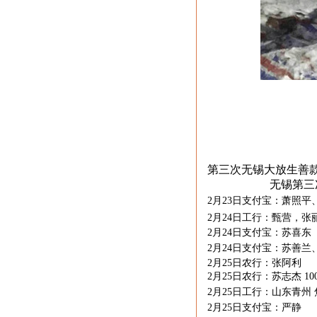
第三次无锡大放生善
无锡第三
2月
23
日支付宝：萧照平
2月
24
日工行：甄营，张
2月
24
日支付宝：苏喜东
2月
24
日支付宝：苏善兰
2月
25
日农行：张阿利
2月
25
日农行：苏志杰
10
2月
25
日工行：山东青州 
2月
25
日支付宝：严静