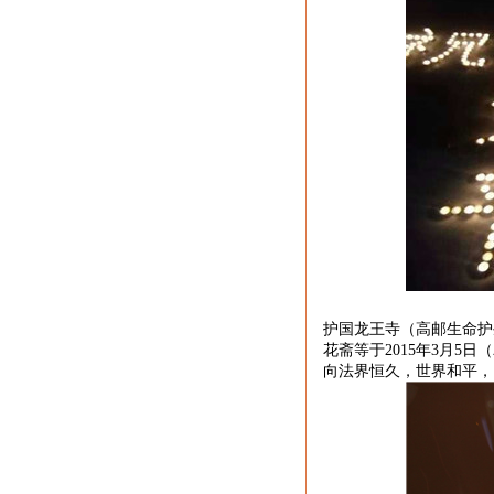
护国龙王寺
（高邮生命护
花斋等于
2015
年
3
月
5
日（
向法界恒久，世界和平，