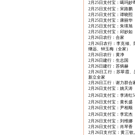
2月
25
日支付宝：噶玛妙
2月
25
日支付宝：宋路鹏
2月
25
日支付宝：谭晓熙
2月
25
日支付宝：康丽华
2月
25
日支付宝：朱瑛旭
2月
25
日支付宝：邱妙如
2月
26
日农行：合家
2月
26
日农行：李克倾、
继远、钟玉梅（全家）
2月
26
日农行：黄净
2月
26
日建行：生志国
2月
26
日建行：苏炳赫
2月
26
日工行：苏翠霞、
新立全家
2月
26
日工行：谢力群合
2月
26
日支付宝：姚天涛
2月
26
日支付宝：李涛红
5
2月
26
日支付宝：黄长盛
2月
26
日支付宝：尹相顺
2月
26
日支付宝：李宏杰（
2月
26
日支付宝：刘维娜
2月
26
日支付宝：肖琴香
2月
26
日支付宝：黄三钦