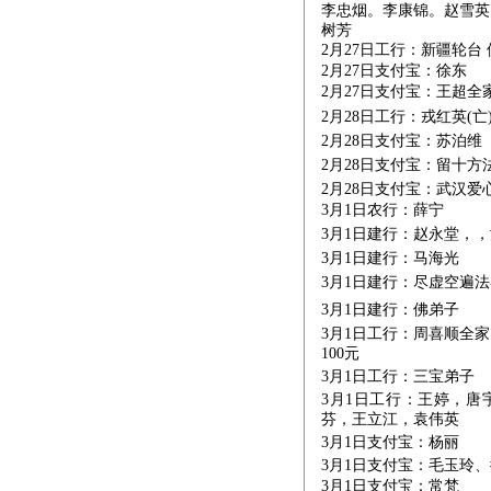
李忠烟。李康锦。赵雪英
树芳
2月
27
日工行：新疆轮台 
2月
27
日支付宝：徐东
2月
27
日支付宝：王超全
2月
28
日工行：戎红英
(
亡
2月
28
日支付宝：苏泊维
2月
28
日支付宝：留十方
2月
28
日支付宝：武汉爱
3月
1
日农行：薛宁
3月
1
日建行：赵永堂，，
3月
1
日建行：马海光
3月
1
日建行：尽虚空遍法
3月
1
日建行：佛弟子
3月
1
日工行：周喜顺全家
100
元
3月
1
日工行：三宝弟子
3月
1
日工行：王婷，唐
芬，王立江，袁伟英
3月
1
日支付宝：杨丽
3月
1
日支付宝：毛玉玲、
3月
1
日支付宝：常梵