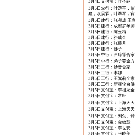
3月
4
日支付宝：叶圣嗣
3月
5
日农行：叶远平，彭
鑫，欧晨霖，叶翠琴，官
3月
5
日建行：张尧成 王
3月
5
日建行：成都罗琴师
3月
5
日建行：陈玉梅
3月
5
日建行：骆成金
3月
5
日建行：张馨月
3月
5
日建行：佛子
3月
5
日中行：尹镱霏合
3月
5
日中行：弟子姜金方
3月
5
日工行：妙音合家
3月
5
日工行：李娜
3月
5
日工行：王嵩莉全家
3月
5
日工行：新疆轮台佛
3月
5
日支付宝：李祖龙全
3月
5
日支付宝：常轻
3月
5
日支付宝：上海天天
3月
5
日支付宝：上海天天
3月
5
日支付宝：刘劲、钟
3月
5
日支付宝：金敏慧
3月
5
日支付宝：李世安
3月
5
日支付宝：张晓美