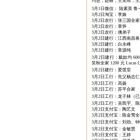
均慧，赵丽，王笑雨，王
3月
1
日微信： 陆素英 鲁
3月
2
日淘宝：李姝
3月
2
日农行：张三国全家
3月
2
日农行：章笋
3月
2
日农行：佛弟子
3月
2
日建行：江西南昌蒋
3月
2
日建行：白永峰
3月
2
日建行：章源纯
3月
2
日建行：戴如均
60
笑秋全家
1200
元
Lucas 
3月
2
日建行：爱莲堂
3月
2
日工行：先父杨志仁
3月
2
日工行：高扬
3月
2
日工行：苏平合家
3月
2
日工行：龙子林（已
3月
2
日工行：吴凯宇、陈
3月
2
日支付宝：陶艺文
3月
2
日支付宝：陈金莺全
3月
2
日支付宝：刘劲、钟
3月
2
日支付宝：金敏慧
3月
2
日支付宝：王婷