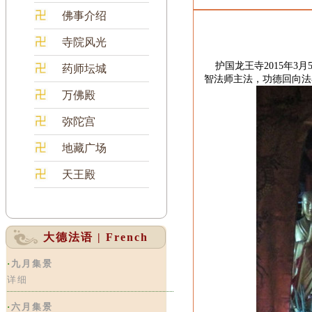
佛事介绍
寺院风光
护国龙王寺
2015
年
3
月
药师坛城
智法师主法，功德回向法
万佛殿
弥陀宫
地藏广场
天王殿
大德法语 | French
·
九月集景
详细
·
六月集景