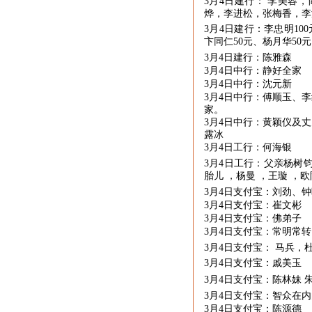
3月
4
日建行： 李美容，
烨，李进松，张梅香，李
3月
4
日建行：李忠明
100
卞同仁
50
元、杨月华
50
元
3月
4
日建行：陈雅森
3月
4
日中行：静好全家
3月
4
日中行：沈元新
3月
4
日中行：傅顺玉、李
家。
3月
4
日中行：黄颖仪及丈
露冰
3月
4
日工行：何海银
3月
4
日工行：父亲杨树钧
胎儿 ，杨曼 ，王璇 ，
3月
4
日支付宝：刘劲、钟
3月
4
日支付宝：崔文彬
3月
4
日支付宝：佛弟子
3月
4
日支付宝：常明常转
3月
4
日支付宝： 马兵，
3月
4
日支付宝：戚美玉
3月
4
日支付宝：陈林妹 
3月
4
日支付宝：智众在内
3月
4
日支付宝：陈源德