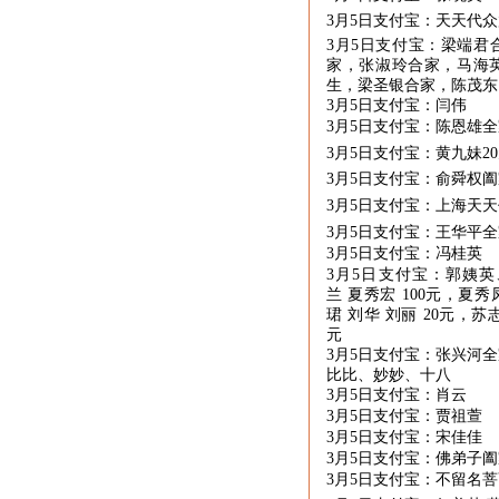
3月
5
日支付宝：天天代众
3月
5
日支付宝：梁端君
家，张淑玲合家，马海
生，梁圣银合家，陈茂东
3月
5
日支付宝：闫伟
3月
5
日支付宝：陈恩雄全
3月
5
日支付宝：黄九妹
20
3月
5
日支付宝：俞舜权阖
3月
5
日支付宝：上海天天
3月
5
日支付宝：王华平全
3月
5
日支付宝：冯桂英
3月
5
日支付宝：郭姨
兰 夏秀宏
100
元，夏秀
珺 刘华 刘丽
20
元，苏
元
3月
5
日支付宝：张兴河全
比比、妙妙、十八
3月
5
日支付宝：肖云
3月
5
日支付宝：贾祖萱
3月
5
日支付宝：宋佳佳
3月
5
日支付宝：佛弟子阖
3月
5
日支付宝：
不留名菩