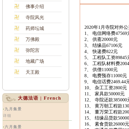
佛事介绍
寺院风光
2020年1月寺院对外
药师坛城
1、 电信网络费47569
万佛殿
2、 供斋20000元
3、 结缘品67106元
弥陀宫
4、 快递费822元
5、 工程队工资89845
地藏广场
6、 工程队材料费2004
7、 供僧11000元
天王殿
8、 电费预存11000元
9、 电信话费2469.44
10、 杂工工资2800元
11、 家具款50000元
大德法语 | French
12、 寺院还款385000
13、 黄万朝工程款130
·
九月集景
14、 董万荣工程款200
详细
15、 结缘品货款5000
16、 素食货款26000
·
六月集景