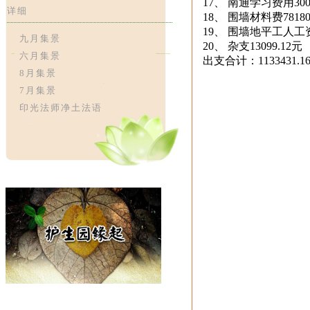
17、 南通学习费用300
详细
18、 围墙材料费7818
19、 围墙地平工人工资
九月集景
20、 杂支13099.12元
六月集景
出支合计：1133431.1
8月集景
7月集景
印光法师净土法语