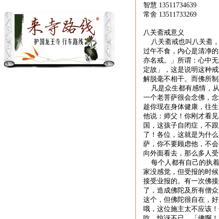
智慧
13511734639
常舍
13511733269
八关斋戒意义
八关斋戒也叫八关斋，
过午不食，内心是清净的
亦名戒。」所谓：心中无
定故」，这是说明这种戒
解脱毫不相干。而佛所制
凡是众生都有感情，
一个老菩萨很会念佛，念
趁你现在身体健康，往生
他说：师父！你刚才看见
国，这孩子自闭症，不跟
了！各位，这就是为什么
萨，你不要顾虑他，不会
向外面看去，那么多人受
每个人都有自己的执
家没感觉，但受报的时候
接受业报的。有一次佛接
了，造成佛陀及所有僧众
这个，但佛陀很自在，好
哦，这位施主太不应该！
吃，惊讶不已，「佛啊！