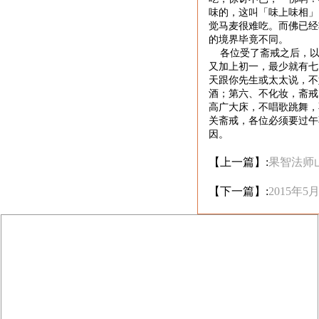
味的，这叫「味上味相」
觉马麦很难吃。而佛已经
的境界毕竟不同。
各位受了斋戒之后，
又加上初一，最少就有七
天跟你先生或太太说，不
酒；第六、不化妆，斋戒
高广大床，不唱歌跳舞，
关斋戒，各位必须要过午
因。
【上一篇】:
果智法师
【下一篇】:
2015年