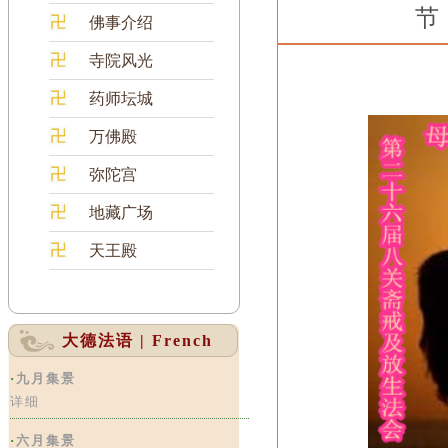
节
佛事介绍
寺院风光
药师坛城
万佛殿
弥陀宫
地藏广场
天王殿
大德法语 | French
·
九月集景
详细
·
六月集景