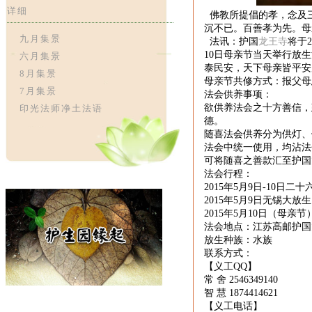
详细
佛教
所提倡的孝，念及
沉不已。百善孝为先。
母
九月集景
法讯：护国
龙王寺
将于
2
1
0
日
母亲节当天
举行放生
六月集景
泰民安
，
天下母亲皆平安
8月集景
母亲节共修方式：报父母
7月集景
法会供养事项：
欲供养法会之十方善信，
印光法师净土法语
德。
随喜法会供养分为供灯、
法会中统一使用，均沾法
可将随喜之善款汇至护国
法会行程：
201
5
年
5
月
9
日
-
10
日二十
2015年5月9日无锡
201
5
年
5
月
10
日（母亲节
法会地点：江苏高邮护国
放生种族：水族
联系方式：
【义工
QQ
】
常
舍
2546349140
智
慧
1874414621
【义工电话】