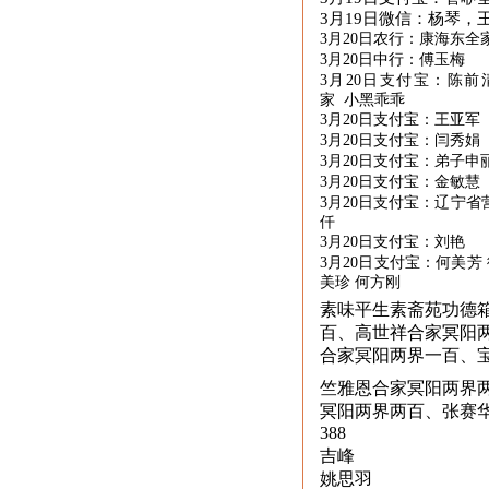
3月19日微信：杨琴，
3月
20
日农行：康海东全
3月
20
日中行：傅玉梅
3月
20
日支付宝：陈前
家 小黑乖乖
3月
20
日支付宝：王亚军
3月
20
日支付宝：闫秀娟
3月
20
日支付宝：弟子申
3月
20
日支付宝：金敏慧
3月
20
日支付宝：辽宁省
仟
3月
20
日支付宝：刘艳
3月
20
日支付宝：何美芳 
美珍 何方刚
素味平生素斋苑功德
百、高世祥合家冥阳
合家冥阳两界一百、
竺雅恩合家冥阳两界
冥阳两界两百、张赛
388
吉峰
姚思羽