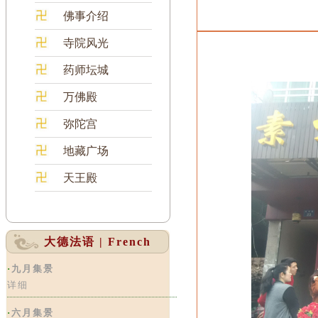
佛事介绍
寺院风光
药师坛城
万佛殿
弥陀宫
地藏广场
天王殿
大德法语 | French
·
九月集景
详细
·
六月集景