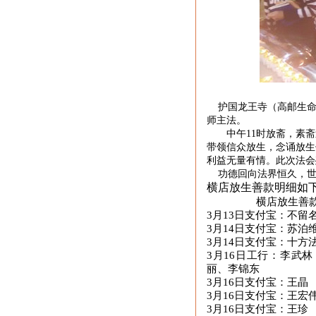
护国
龙王寺
（高邮生
师主法。
中午
11
时放斋，
素斋
带领信众放生，念诵放生
利益无量有情。此次法会
功德回向
法界恒久，
横店放生善款明细如
横店放生善
3月13日支付宝：不留
3月14日支付宝：苏泊
3月14日支付宝：十方
3月16日工行：李武
丽、李锦东
3月16日支付宝：王晶
3月16日支付宝：王宏
3月16日支付宝：王珍