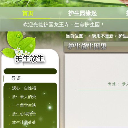
首页
护生园缘起
欢迎光临护国龙王寺－生命护生园！
当前位置：
>
调用不更新
>
护生
导语
出处： 录入
观心：自性福
放生最大的受
一个留学生谈
放生心得报告
放生让我处处