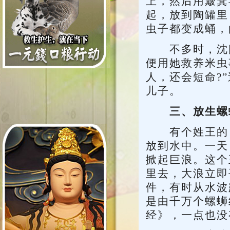
上，然后用簸箕
起，放到陶罐里
虫子都变成蛹，
不多时，沈氏
便用她救养米虫
人，还会短命?
儿子。
三、放生螺
有个姓王的，
放到水中。一天
掀起巨浪。这个
里去，大浪立即
件，有时从水波
是由千万个螺蛳
经》，一点也没