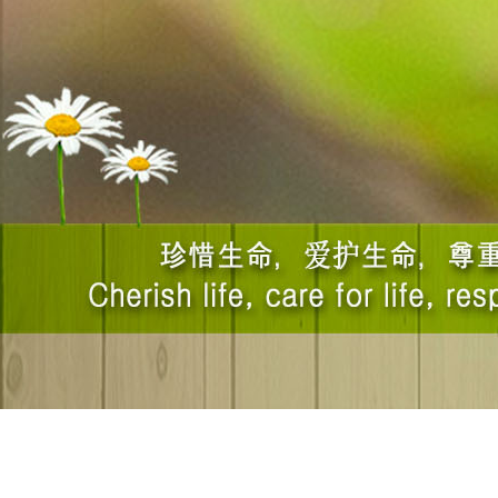
过。
七、钓鱼后
柳沂在伊水的
的小儿子在这天
叫唤一边说：“
看，儿子胸前有
那条大鱼，又扔
八、放生百
镇江有个姓范
他出了个药方，
子挖出来吃。范
子。养了好几天
地说：“为我一
样干!”于是，
子，但是，妻子