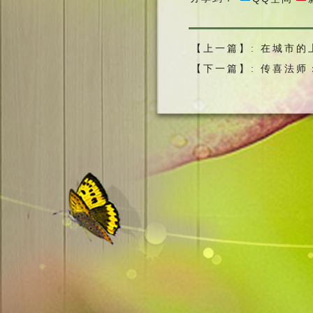
这天晚上，他
石杵悬挂在朽烂
【上一篇】:
梦中忽然看到有
在城市的
还没有停止。他
【下一篇】:
传喜法师
席，那个大石杵
鸡来报恩，经常
六、劝人放
明代人吴文英
常被人讨厌。朋
处，对你有什么
也不后悔，还是
尚。大和尚说：
两个人分，一个
坚信不疑，也可
戒杀放生、多做