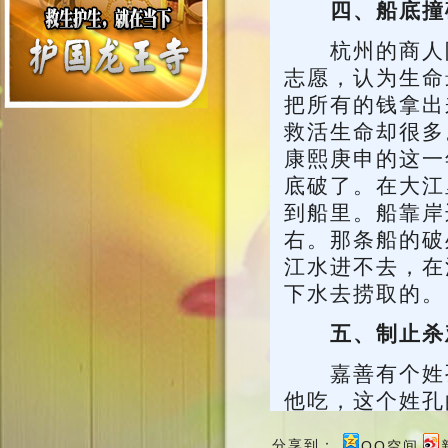
四、船底撞
杭州的商人阮
志愿，认为生命
把所有的钱拿出
救活生命却很多
康熙庚申的这一
底破了。在大江
到船里。船靠岸
右。那条船的破
江水进不去，在
下水去捞取的。
五、制止杀
嘉善有个姓孔
他吃，这个姓孔
誓戒杀放生，绝
分享到：
QQ空间