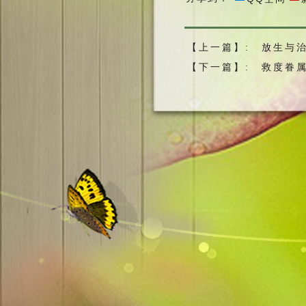
6、我们放了活
亡众生，对于放
依、给它们埋葬
【上一篇】:
放生与治
土！
【下一篇】:
救度眷
7、不要把放生
的儿女一样，处
输途中）生灵的
在水里（如把陆
放生。最起码要
地有它们的食物
当地的本有生灵
关爱生