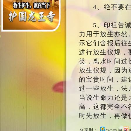
4、绝不要在
5、印祖告诫，
力用于放生亦然
示它们舍报后往
进行放生仪规，
类，离水时间过
放生仪规，因为
的宝贵时间，建
过一些放生，法
当说生命力还是
高，这都完全不
时先放生，再做
分享到：
QQ空间