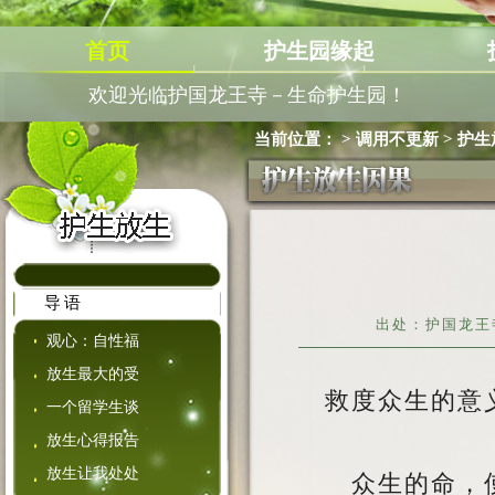
首页
护生园缘起
欢迎光临护国龙王寺－生命护生园！
当前位置：
>
调用不更新
>
护生
导语
出处：护国龙王寺 
观心：自性福
放生最大的受
救度众生的意
一个留学生谈
放生心得报告
放生让我处处
众生的命，使